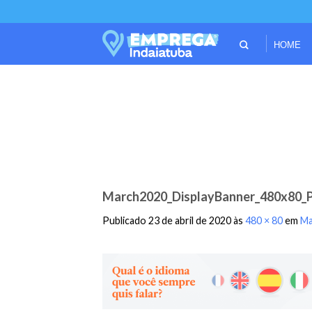
HOME
March2020_DisplayBanner_480x80_
Publicado
23 de abril de 2020
às
480 × 80
em
Ma